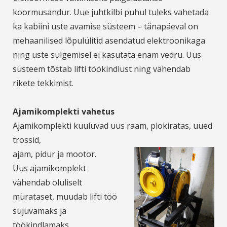
koormusandur. Uue juhtkilbi puhul tuleks vahetada
ka kabiini uste avamise süsteem – tänapäeval on
mehaanilised lõpulülitid asendatud elektroonikaga
ning uste sulgemisel ei kasutata enam vedru. Uus
süsteem tõstab lifti töökindlust ning vähendab
rikete tekkimist.
Ajamikomplekti vahetus
Ajamikomplekti kuuluvad uus raam, plokiratas, uued
trossid,
ajam, pidur ja mootor.
Uus ajamikomplekt
vähendab oluliselt
mürataset, muudab lifti töö
sujuvamaks ja
töökindlamaks.