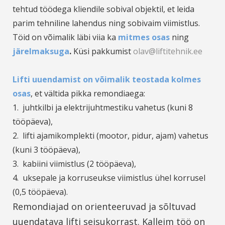
tehtud töödega kliendile sobival objektil, et leida
parim tehniline lahendus ning sobivaim viimistlus.
Töid on võimalik läbi viia ka
mitmes osas
ning
järelmaksuga
.
Küsi pakkumist
olav@liftitehnik.ee
Lifti uuendamist on võimalik
teostada kolmes
osas
, et vältida pikka remondiaega:
1. juhtkilbi ja elektrijuhtmestiku vahetus (kuni 8
tööpäeva),
2. lifti ajamikomplekti (mootor, pidur, ajam) vahetus
(kuni 3 tööpäeva),
3. kabiini viimistlus (2 tööpäeva),
4. uksepale ja korruseukse viimistlus ühel korrusel
(0,5 tööpäeva).
Remondiajad on orienteeruvad ja sõltuvad
uuendatava lifti seisukorrast. Kalleim töö on