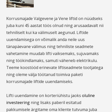
Korrusmajade Valgevene ja Vene liftid on nüüdseks
juba kuni 45 aastat töös olnud ning arusaadavalt nii
tehniliselt kui ka välimuselt aegunud. Liftide
uuendamisega on võimalik anda neile uus
tänapäevane välimus ning tehniliste seadmete
vahetamine muudab lifti vaiksemaks, sujuvamaks
ning töökindlamaks, samuti väheneb elektrikulu.
Teeme koostööd erinevate liftiseadmete tootjatega
ning oleme välja töötanud toimiva paketi
korrusmajade liftide uuendamiseks.
Lifti uuendamine on korteriühistu jaoks
oluline
investeering
ning lisaks paberil esitatud
pakkumisele ärgitame oma kliente tutvuma juba