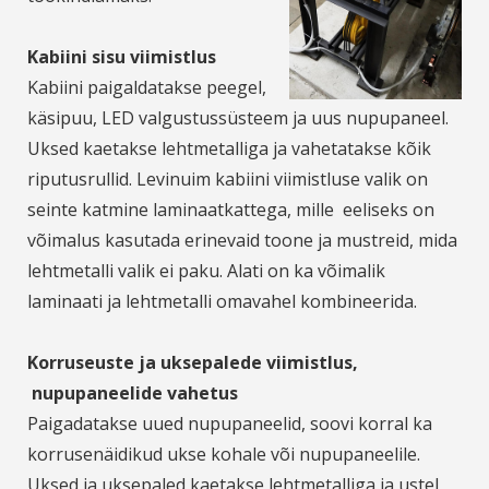
Kabiini sisu viimistlus
Kabiini paigaldatakse peegel,
käsipuu, LED valgustussüsteem ja uus nupupaneel.
Uksed kaetakse lehtmetalliga ja vahetatakse kõik
riputusrullid. Levinuim kabiini viimistluse valik on
seinte katmine laminaatkattega, mille eeliseks on
võimalus kasutada erinevaid toone ja mustreid, mida
lehtmetalli valik ei paku. Alati on ka võimalik
laminaati ja lehtmetalli omavahel kombineerida.
Korruseuste ja uksepalede viimistlus,
nupupaneelide vahetus
Paigadatakse uued nupupaneelid, soovi korral ka
korrusenäidikud ukse kohale või nupupaneelile.
Uksed ja uksepaled kaetakse lehtmetalliga ja ustel