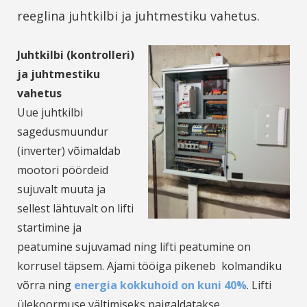
reeglina juhtkilbi ja juhtmestiku vahetus.
Juhtkilbi (kontrolleri)
ja juhtmestiku
vahetus
Uue juhtkilbi
sagedusmuundur
(inverter) võimaldab
mootori pöördeid
sujuvalt muuta ja
sellest lähtuvalt on lifti
startimine ja
peatumine sujuvamad ning lifti peatumine on
korrusel täpsem. Ajami tööiga pikeneb kolmandiku
võrra ning
energia kokkuhoid on kuni 40%
. Lifti
ülekoormuse vältimiseks paigaldatakse